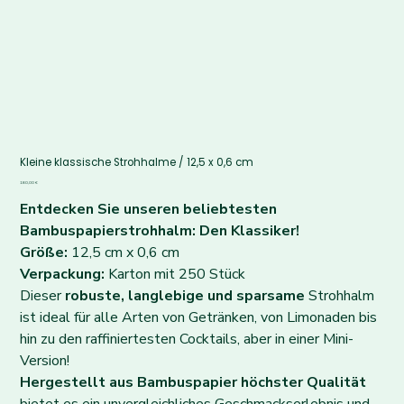
Kleine klassische Strohhalme / 12,5 x 0,6 cm
Preis
180,00 €
Entdecken Sie unseren beliebtesten
Bambuspapierstrohhalm: Den Klassiker!
Größe:
12,5 cm x 0,6 cm
Verpackung:
Karton mit 250 Stück
Dieser
robuste, langlebige und sparsame
Strohhalm
ist ideal für alle Arten von Getränken, von Limonaden bis
hin zu den raffiniertesten Cocktails, aber in einer Mini-
Version!
Hergestellt aus Bambuspapier höchster Qualität