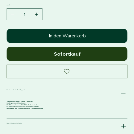
Anzahl
In den Warenkorb
Sofortkauf
Bestellen und viele Vorteile genießen:
Tauschen Sie endlich Ihre Pappstrohhalme aus!
Kein Ärger mehr mit Strohhalmen
Wir liefern innerhalb von 24-48 Stunden kostenlos!
Ein verbessertes Geschmackserlebnis für alle Ihre Getränke
Das Vertrauen eines von Millionen Kunden geschätzten Produkts
Natural Bamboo: Ihr Partner