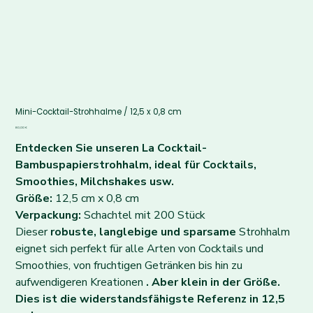
Mini-Cocktail-Strohhalme / 12,5 x 0,8 cm
Preis
80,00 €
Entdecken Sie unseren La Cocktail-
Bambuspapierstrohhalm, ideal für Cocktails,
Smoothies, Milchshakes usw.
Größe:
12,5 cm x 0,8 cm
Verpackung:
Schachtel mit 200 Stück
Dieser
robuste, langlebige und sparsame
Strohhalm
eignet sich perfekt für alle Arten von Cocktails und
Smoothies, von fruchtigen Getränken bis hin zu
aufwendigeren Kreationen
. Aber klein in der Größe.
Dies ist die widerstandsfähigste Referenz in 12,5