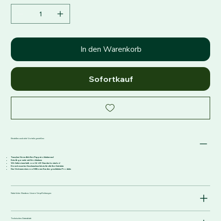
In den Warenkorb
Sofortkauf
Bestellen und viele Vorteile genießen:
Tauschen Sie endlich Ihre Pappstrohhalme aus!
Kein Ärger mehr mit Strohhalmen
Wir liefern innerhalb von 24-48 Stunden kostenlos!
Ein verbessertes Geschmackserlebnis für alle Ihre Getränke
Das Vertrauen eines von Millionen Kunden geschätzten Produkts
Natürlicher Bambus: Unsere Verpflichtungen
Technisches Datenblatt