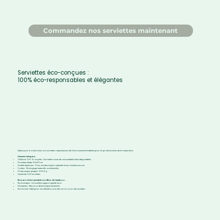
Commandez nos serviettes maintenant
Serviettes éco-conçues :
100% éco-responsables et élégantes
Optez pour le confort avec nos serviettes respectueuses de l’environnement et idéales pour les professionnels de la restauration.
Caractéristiques:
Cellulose 100 % recyclée ; Une matière issue du renouvelable et biodégradable.
Format pratique 30x30 cm
Double épaisseur : Pour une absorption optimale et une résistance accrue.
Couleur : Écologique (naturelle, non blanchie)
Poids net par paquet : 302,8 g
Sachet de 100 serviettes
Nos serviettes jetables en fibre de bambou :
Économiques : Un excellent rapport qualité-prix.
Résistantes : Elles ne se déchirent pas facilement.
Bon format : Idéal pour une utilisation sous des verres ou sur des assiettes.