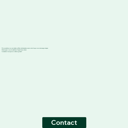
Personnalisez vos serviettes en fibre de bambou avec votre logo ou un message unique.
Démarquez-vous et sublimez l'expérience client.
Contactez-nous pour un devis gratuit !
Contact