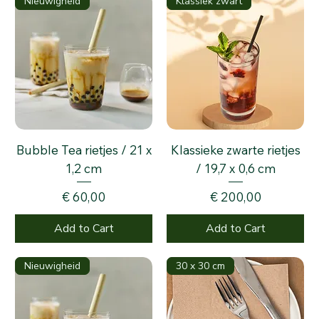
Nieuwigheid
Klassiek zwart
Bubble Tea rietjes / 21 x
Klassieke zwarte rietjes
1,2 cm
/ 19,7 x 0,6 cm
Price
Price
€ 60,00
€ 200,00
Add to Cart
Add to Cart
Nieuwigheid
30 x 30 cm