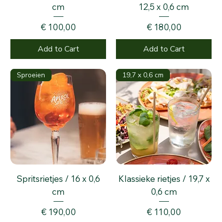
cm
12,5 x 0,6 cm
Price
Price
€ 100,00
€ 180,00
Add to Cart
Add to Cart
Sproeien
19,7 x 0,6 cm
Spritsrietjes / 16 x 0,6
Klassieke rietjes / 19,7 x
cm
0,6 cm
Price
Price
€ 190,00
€ 110,00