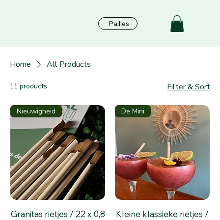
Pailles
Home
All Products
11 products
Filter & Sort
Nieuwigheid
De Mini
Granitas rietjes / 22 x 0,8
Kleine klassieke rietjes /