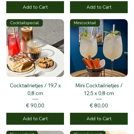
Add to Cart
Add to Cart
Cocktailspecial
Minicocktail
Cocktailrietjes / 19,7 x
Mini Cocktailrietjes /
0,8 cm
12,5 x 0,8 cm
Price
Price
€ 90,00
€ 80,00
Add to Cart
Add to Cart