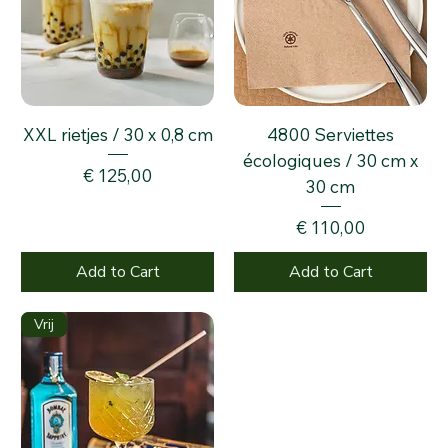
XXL rietjes / 30 x 0,8 cm
4800 Serviettes
écologiques / 30 cm x
Price
€ 125,00
30 cm
Price
€ 110,00
Add to Cart
Add to Cart
Vrij